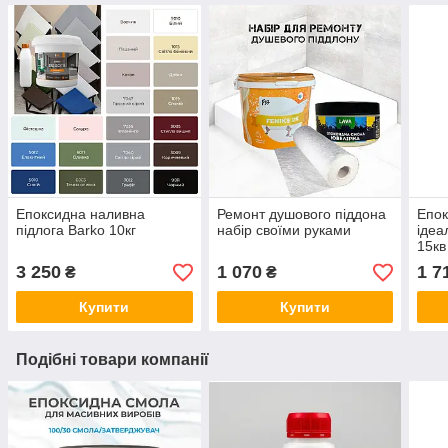
Епоксидна наливна
Ремонт душового піддона
Епок
підлога Barko 10кг
набір своїми руками
ідеа
15кв
3 250
1 070
1 7
₴
₴
Купити
Купити
Подібні товари компанії