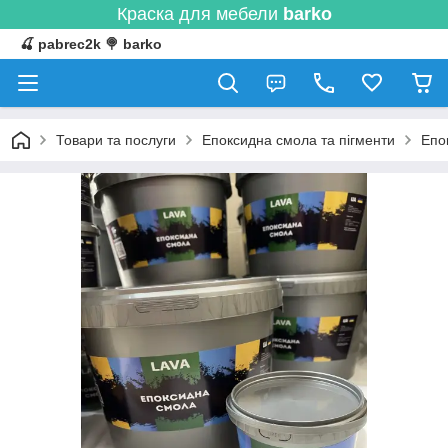
Краска для мебели
barko
🍒 pabrec2k 🍭 barko
Товари та послуги
Епоксидна смола та пігменти
Епо