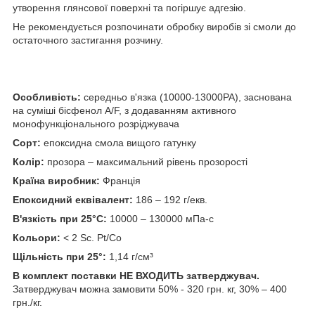
утворення глянсової поверхні та погіршує адгезію.
Не рекомендується розпочинати обробку виробів зі смоли до
остаточного застигання розчину.
Особливість:
середньо в'язка (10000-13000PA), заснована
на суміші бісфенол А/F, з додаванням активного
монофункціонального розріджувача
Сорт:
епоксидна смола вищого гатунку
Колір:
прозора – максимальний рівень прозорості
Країна виробник:
Франція
Епоксидний еквівалент:
186 – 192 г/екв.
В'язкість при 25°С:
10000 – 130000 мПа-с
Кольори:
< 2 Sc. Pt/Co
Щільність при 25°:
1,14 г/см³
В комплект поставки НЕ ВХОДИТЬ затверджувач.
Затверджувач можна замовити 50% - 320 грн. кг, 30% – 400
грн./кг.