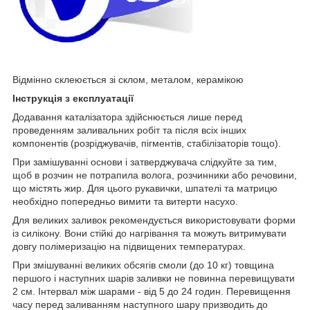
Відмінно склеюється зі склом, металом, керамікою
Інструкція з експлуатації
Додавання каталізатора здійснюється лише перед
проведенням заливальних робіт та після всіх інших
компонентів (розріджувачів, пігментів, стабілізаторів тощо).
При замішуванні основи і затверджувача слідкуйте за тим,
щоб в розчин не потрапила волога, розчинники або речовини,
що містять жир. Для цього рукавички, шпателі та матрицю
необхідно попередньо вимити та витерти насухо.
Для великих заливок рекомендується використовувати форми
із силікону. Вони стійкі до нагрівання та можуть витримувати
довгу полімеризацію на підвищених температурах.
При змішуванні великих обсягів смоли (до 10 кг) товщина
першого і наступних шарів заливки не повинна перевищувати
2 см. Інтервал між шарами - від 5 до 24 годин. Перевищення
часу перед заливанням наступного шару призводить до