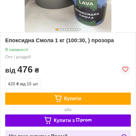
Епоксидна Смола 1 кг (100:30, ) прозора
В наявності
Опт і роздріб
476
від
₴
420 ₴
від 15 шт.
Купити
або
Купити з