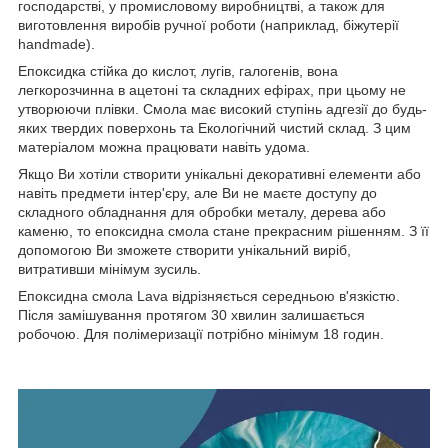
господарстві, у промисловому виробництві, а також для
виготовлення виробів ручної роботи (наприклад, біжутерії
handmade).
Епоксидка стійка до кислот, лугів, галогенів, вона
легкорозчинна в ацетоні та складних ефірах, при цьому не
утворюючи плівки. Смола має високий ступінь адгезії до будь-
яких твердих поверхонь та Екологічний чистий склад. З цим
матеріалом можна працювати навіть удома.
Якщо Ви хотіли створити унікальні декоративні елементи або
навіть предмети інтер'єру, але Ви не маєте доступу до
складного обладнання для обробки металу, дерева або
каменю, то епоксидна смола стане прекрасним рішенням. З її
допомогою Ви зможете створити унікальний виріб,
витративши мінімум зусиль.
Епоксидна смола Lava відрізняється середньою в'язкістю.
Після замішування протягом 30 хвилин залишається
робочою. Для полімеризації потрібно мінімум 18 годин.