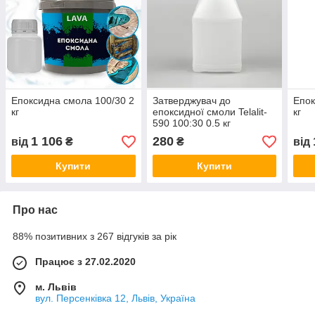
Епоксидна смола 100/30 2
Затверджувач до
Епок
кг
епоксидної смоли Telalit-
кг
590 100:30 0.5 кг
1 106
280
від
₴
₴
від
Купити
Купити
Про нас
88% позитивних з 267 відгуків за рік
Працює з 27.02.2020
м. Львів
вул. Персенківка 12, Львів, Україна