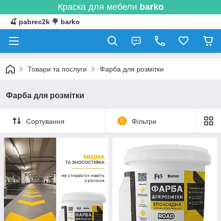
Краска для мебели
barko
🍒 pabrec2k 🍭 barko
Товари та послуги
Фарба для розмітки
Фарба для розмітки
Сортування
0
Фільтри