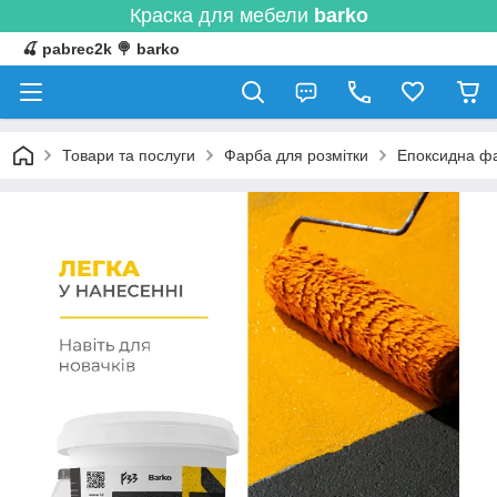
Краска для мебели
barko
🍒 pabrec2k 🍭 barko
Товари та послуги
Фарба для розмітки
Епоксидна фа