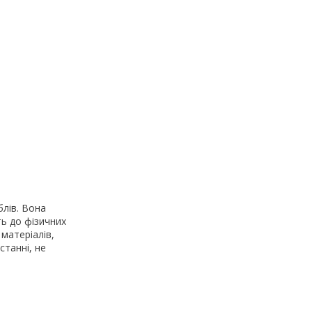
блів. Вона
ть до фізичних
 матеріалів,
станні, не