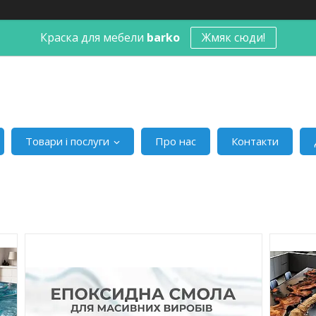
Краска для мебели
barko
Жмяк сюди!
Товари і послуги
Про нас
Контакти