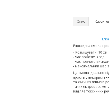
Опис
Характе
Епо
Епоксидна смола про
- Розмішувати: 10 хв
- час роботи: 3 год
- час повного висиха
- максимальний шар з
Ця смола ідеально пі
проста у використанні
та хімічних впливів р
таких як дерево, мет
виділяє токсичних ре