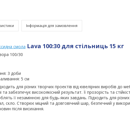
ристики
Інформація для замовлення
Lava 100:30 для стільниць 15 кг
ксидна смола
зора 100/30
ння: 3 доби
аливання: 5 см
дходить для різних творчих проектів від ювелірних виробів до ме
 та забезпечує високоякісний результат. Її прозорість та стійкіс
облять її незамінною для будь-яких завдань. Підходить для різних
ал, скло. Створює міцний та довговічний шар, безпечний у викори
човин після висихання.