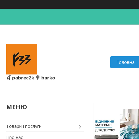
Головна
🍒 pabrec2k 🍭 barko
Товари і послуги
Про нас