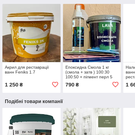
Акрил для реставрації
Епоксидна Смола 1 кг
Нали
ванн Feniks 1.7
(смола + затв ) 100:30
ванн
100:50 + пігмент перл 5
рест
шт + коректор
1 250
790
1 6
₴
₴
Подібні товари компанії