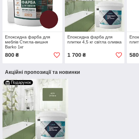
Епоксидна фарба для
Епоксидна фарба для
Епок
меблів Стигла-вишня
плитки 4,5 кг світла оливка
плит
Barko 1кг
800
1 700
580
₴
₴
Акційні пропозиції та новинки
Подарунок