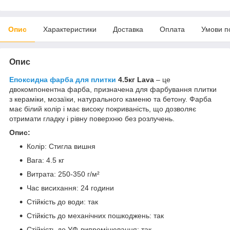
Опис
Характеристики
Доставка
Оплата
Умови п
Опис
Епоксидна фарба для плитки
4.5кг Lava
– це
двокомпонентна фарба, призначена для фарбування плитки
з кераміки, мозаїки, натурального каменю та бетону. Фарба
має білий колір і має високу покриваність, що дозволяє
отримати гладку і рівну поверхню без розлучень.
Опис:
Колір: Стигла вишня
Вага: 4.5 кг
Витрата: 250-350 г/м²
Час висихання: 24 години
Стійкість до води: так
Стійкість до механічних пошкоджень: так
Стійкість до УФ-випромінювання: так