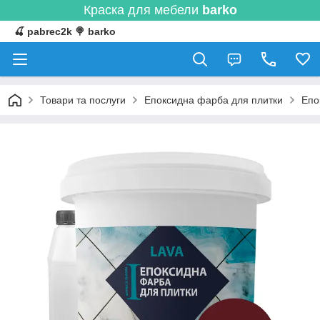
Краска для мебели
barko
🍒 pabrec2k 🍭 barko
Товари та послуги
Епоксидна фарба для плитки
Епо