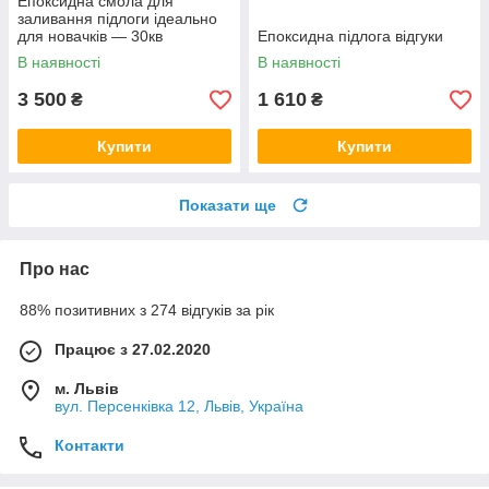
Епоксидна смола для
заливання підлоги ідеально
для новачків — 30кв
Епоксидна підлога відгуки
(двокомпонентна)Кольори в
В наявності
В наявності
асортименті
3 500
1 610
₴
₴
Купити
Купити
Показати ще
Про нас
88% позитивних з 274 відгуків за рік
Працює з 27.02.2020
м. Львів
вул. Персенківка 12, Львів, Україна
Контакти