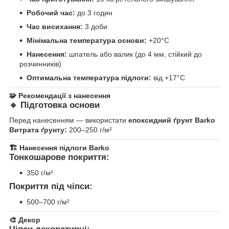
Робочий час:
до 3 годин
Час висихання:
3 доби
Мінімальна температура основи:
+20°C
Нанесення:
шпатель або валик (до 4 мм, стійкий до
розчинників)
Оптимальна температура підлоги:
від +17°C
🧩
Рекомендації з нанесення
🔹
Підготовка основи
Перед нанесенням — використати
епоксидний ґрунт Barko
Витрата ґрунту:
200–250 г/м²
🏗
Нанесення підлоги Barko
Тонкошарове покриття:
350 г/м²
Покриття під чіпси:
500–700 г/м²
🎨
Декор