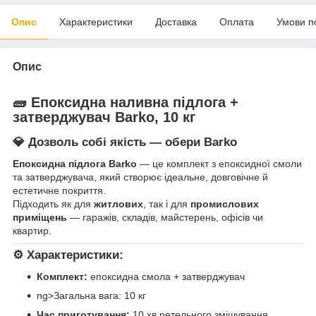
Опис
Характеристики
Доставка
Оплата
Умови п
Опис
🧱 Епоксидна наливна підлога +
затверджувач
Barko, 10 кг
💎 Дозволь собі якість — обери
Barko
Епоксидна підлога Barko
— це комплект з епоксидної смоли
та затверджувача, який створює ідеальне, довговічне й
естетичне покриття.
Підходить як для
житлових
, так і для
промислових
приміщень
— гаражів, складів, майстерень, офісів чи
квартир.
⚙️ Характеристики:
Комплект:
епоксидна смола + затверджувач
ng>Загальна вага: 10 кг
Час приготування:
10 хв ретельного змішування