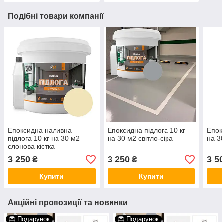
Подібні товари компанії
Епоксидна наливна
Епоксидна підлога 10 кг
Епок
підлога 10 кг на 30 м2
на 30 м2 світло-сіра
на 3
слонова кістка
3 250
3 250
3 5
₴
₴
Купити
Купити
Акційні пропозиції та новинки
Подарунок
Подарунок