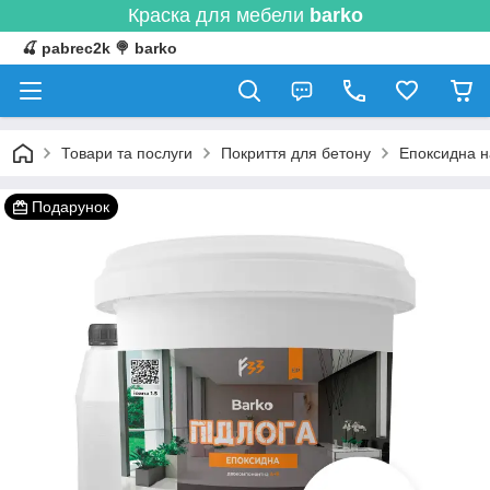
Краска для мебели
barko
🍒 pabrec2k 🍭 barko
Товари та послуги
Покриття для бетону
Епоксидна н
Подарунок