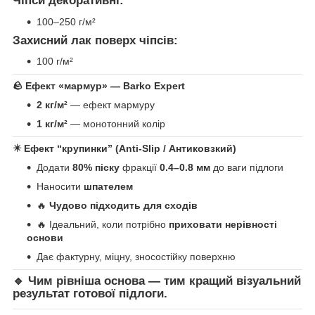
Чіпси декоративні:
100–250 г/м²
Захисний лак поверх чіпсів:
100 г/м²
🪨
Ефект «мармур» — Barko Expert
2 кг/м²
— ефект мармуру
1 кг/м²
— монотонний колір
✴️
Ефект “крупинки” (Anti-Slip / Антиковзкий)
Додати
80% піску
фракції
0.4–0.8 мм
до ваги підлоги
Наносити
шпателем
🔥
Чудово підходить для сходів
🔥 Ідеальний, коли потрібно
приховати нерівності
основи
Дає фактурну, міцну, зносостійку поверхню
🔹 Чим рівніша основа — тим кращий візуальний
результат готової підлоги.