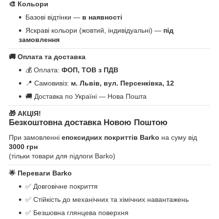
🎨
Кольори
Базові відтінки —
в наявності
Яскраві кольори (жовтий, індивідуальні) —
під
замовлення
🚚
Оплата та доставка
💰 Оплата:
ФОП, ТОВ з ПДВ
📍 Самовивіз:
м. Львів, вул. Персенківка, 12
🚚 Доставка по Україні — Нова Пошта
🎁
АКЦІЯ!
Безкоштовна доставка Новою Поштою
При замовленні
епоксидних покриттів Barko
на суму від
3000 грн
(тільки товари для підлоги Barko)
🌟
Переваги Barko
✅ Довговічне покриття
✅ Стійкість до механічних та хімічних навантажень
✅ Безшовна глянцева поверхня