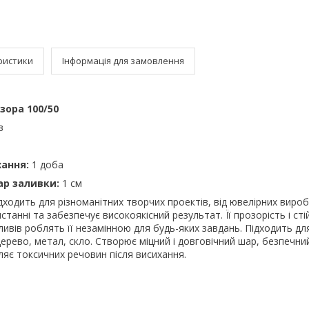
ристики
Інформація для замовлення
зора 100/50
в
хання:
1 доба
р заливки:
1 см
дходить для різноманітних творчих проектів, від ювелірних виробі
танні та забезпечує високоякісний результат. Її прозорість і сті
пливів роблять її незамінною для будь-яких завдань. Підходить дл
дерево, метал, скло. Створює міцний і довговічний шар, безпечни
іляє токсичних речовин після висихання.