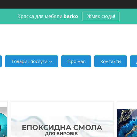
Краска для мебели
barko
Жмяк сюди!
Товари і послуги
Про нас
Контакти