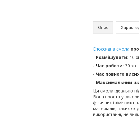
Опис
Характе
Епоксидна смола
про
-
Розмішувати:
10 х
-
Час роботи:
30 хв
-
Час повного виси
-
Максимальний ша
Ця смола ідеально пі
Вона проста у викорис
фізичних і хімічних в
матеріалів, таких як 
використанні, не вид