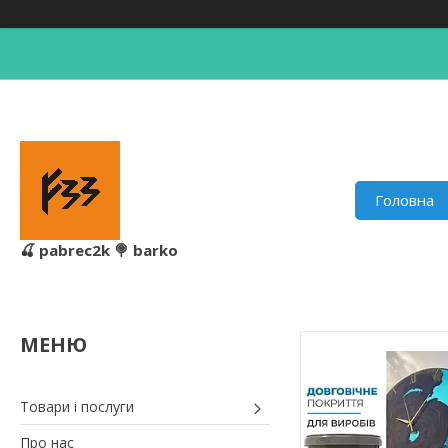
Головна
🍒 pabrec2k 🍭 barko
Товари і послуги
Про нас