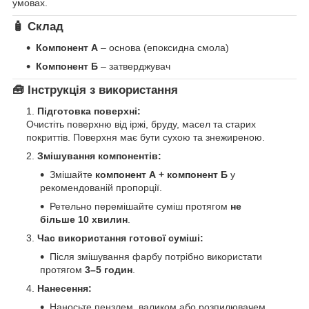
умовах.
🧴 Склад
Компонент А
– основа (епоксидна смола)
Компонент Б
– затверджувач
🧰 Інструкція з використання
Підготовка поверхні:
Очистіть поверхню від іржі, бруду, масел та старих
покриттів. Поверхня має бути сухою та знежиреною.
Змішування компонентів:
Змішайте
компонент А + компонент Б
у
рекомендованій пропорції.
Ретельно перемішайте суміш протягом
не
більше 10 хвилин
.
Час використання готової суміші:
Після змішування фарбу потрібно використати
протягом
3–5 годин
.
Нанесення:
Наносьте пензлем, валиком або розпилювачем