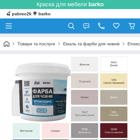
Краска для мебели
barko
🍒 pabrec2k 🍭 barko
Товари та послуги
Емаль та фарби для човнів
Епокс