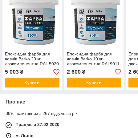
Епоксидна фарба для
Епоксидна фарба для
Епок
човнів Barko 20 кг
човнів Barko 10 кг
для 
двокомпонентна RAL 5020
двокомпонентна RAL9011
дво
Синій
Чорна
5 003
2 600
2 6
₴
₴
Купити
Купити
Про нас
88% позитивних з 267 відгуків за рік
Працює з 27.02.2020
м. Львів