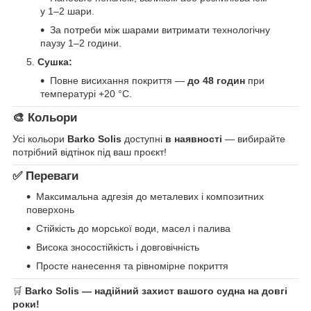
у 1–2 шари.
За потреби між шарами витримати технологічну
паузу 1–2 години.
Сушка:
Повне висихання покриття —
до 48 годин
при
температурі +20 °C.
🎨 Кольори
Усі кольори
Barko Solis
доступні
в наявності
— вибирайте
потрібний відтінок під ваш проєкт!
✅ Переваги
Максимальна адгезія до металевих і композитних
поверхонь
Стійкість до морської води, масел і палива
Висока зносостійкість і довговічність
Просте нанесення та рівномірне покриття
🛒
Barko Solis — надійний захист вашого судна на довгі
роки!