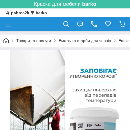
Краска для мебели
barko
🍒 pabrec2k 🍭 barko
Товари та послуги
Емаль та фарби для човнів
Епокс