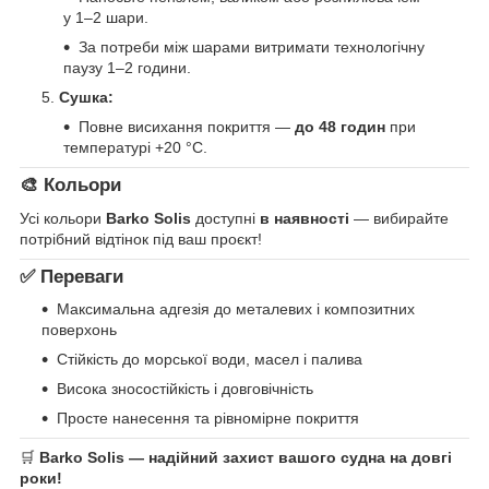
у 1–2 шари.
За потреби між шарами витримати технологічну
паузу 1–2 години.
Сушка:
Повне висихання покриття —
до 48 годин
при
температурі +20 °C.
🎨 Кольори
Усі кольори
Barko Solis
доступні
в наявності
— вибирайте
потрібний відтінок під ваш проєкт!
✅ Переваги
Максимальна адгезія до металевих і композитних
поверхонь
Стійкість до морської води, масел і палива
Висока зносостійкість і довговічність
Просте нанесення та рівномірне покриття
🛒
Barko Solis — надійний захист вашого судна на довгі
роки!