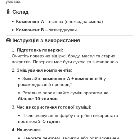
умовах.
🧴 Склад
Компонент А
– основа (епоксидна смола)
Компонент Б
– затверджувач
🧰 Інструкція з використання
Підготовка поверхні:
Очистіть поверхню від іржі, бруду, масел та старих
покриттів. Поверхня має бути сухою та знежиреною.
Змішування компонентів:
Змішайте
компонент А + компонент Б
у
рекомендованій пропорції.
Ретельно перемішайте суміш протягом
не
більше 10 хвилин
.
Час використання готової суміші:
Після змішування фарбу потрібно використати
протягом
3–5 годин
.
Нанесення:
Наносьте пензлем, валиком або розпилювачем