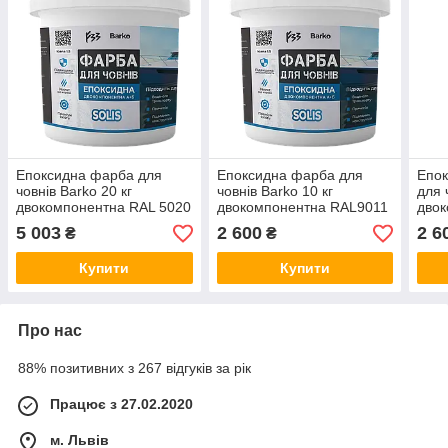
Епоксидна фарба для
Епоксидна фарба для
Епок
човнів Barko 20 кг
човнів Barko 10 кг
для 
двокомпонентна RAL 5020
двокомпонентна RAL9011
дво
Синій
Чорна
5 003
2 600
2 6
₴
₴
Купити
Купити
Про нас
88% позитивних з 267 відгуків за рік
Працює з 27.02.2020
м. Львів