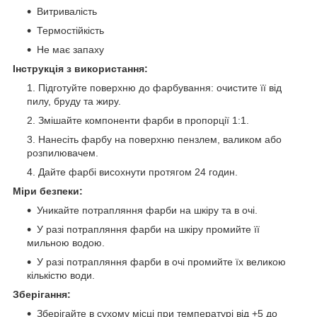
Витривалість
Термостійкість
Не має запаху
Інструкція з використання:
Підготуйте поверхню до фарбування: очистите її від
пилу, бруду та жиру.
Змішайте компоненти фарби в пропорції 1:1.
Нанесіть фарбу на поверхню пензлем, валиком або
розпилювачем.
Дайте фарбі висохнути протягом 24 годин.
Міри безпеки:
Уникайте потрапляння фарби на шкіру та в очі.
У разі потрапляння фарби на шкіру промийте її
мильною водою.
У разі потрапляння фарби в очі промийте їх великою
кількістю води.
Зберігання:
Зберігайте в сухому місці при температурі від +5 до