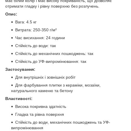
має білий колір і має високу покриваність, що дозволяє
отримати гладку і рівну поверхню без розлучень.
Опис:
Вага: 4.5 кг
Витрата: 250-350 г/м²
Час висихання: 24 години
Стійкість до води: так
Стійкість до механічних пошкоджень: так
Стійкість до УФ-випромінювання: так
Застосування:
Для внутрішніх і зовнішніх робіт
Для фарбування плитки з кераміки, мозаїки,
натурального каменю та бетону
Властивості:
Висока покривна здатність
Гладка та рівна поверхня
Стійкість до води, механічних пошкоджень та УФ-
випромінювання