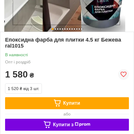
Епоксидна фарба для плитки 4.5 кг Бежева
ral1015
В наявності
Опт і роздріб
1 580
₴
1 520 ₴
від 3 шт.
Купити
або
Купити з