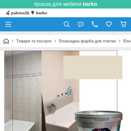
Краска для мебели
barko
🍒 pabrec2k 🍭 barko
Товари та послуги
Епоксидна фарба для плитки
Епо