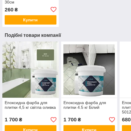
30см
260
₴
Купити
Подібні товари компанії
Епоксидна фарба для
Епоксидна фарба для
Епок
плитки 4,5 кг світла оливка
плитки 4.5 кг Білий
плит
501
1 700
1 700
680
₴
₴
Купити
Купити