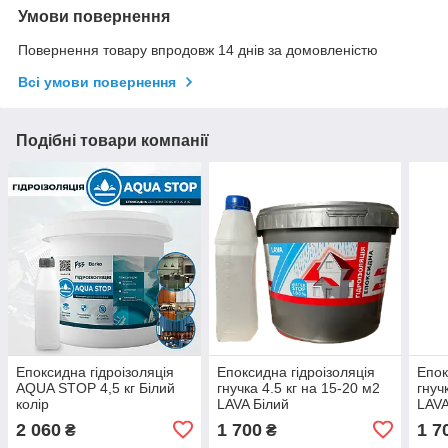
Умови повернення
Повернення товару впродовж 14 днів за домовленістю
Всі умови повернення
Подібні товари компанії
Епоксидна гідроізоляція
Епоксидна гідроізоляція
Епок
AQUA STOP 4,5 кг Білий
гнучка 4.5 кг на 15-20 м2
гнуч
колір
LAVA Білий
LAV
2 060
1 700
1 7
₴
₴