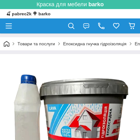
Краска для мебели
barko
🍒 pabrec2k 🍭 barko
Товари та послуги
Епоксидна гнучка гідроізоляція
Еп