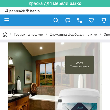
Краска для мебели
barko
🍒 pabrec2k 🍭 barko
Товари та послуги
Епоксидна фарба для плитки
Эпо