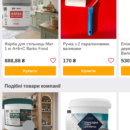
Фарба для стільниць Мат
Ручка з 2 паралоновими
Епок
1 кг А+Б+С Barko Food
валиками
дере
Bark
888,88
170
530
₴
₴
Купити
Купити
Подібні товари компанії