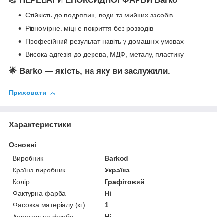
💪 ПЕРЕВАГИ ЕПОКСИДНОЇ ФАРБИ
Barko
Стійкість до подряпин, води та мийних засобів
Рівномірне, міцне покриття без розводів
Професійний результат навіть у домашніх умовах
Висока адгезія до дерева, МДФ, металу, пластику
🌟
Barko — якість, на яку ви заслужили.
Приховати
Характеристики
Основні
Виробник
Barkod
Країна виробник
Україна
Колір
Графітовий
Фактурна фарба
Ні
Фасовка матеріалу (кг)
1
Аерозольна фарба
Ні