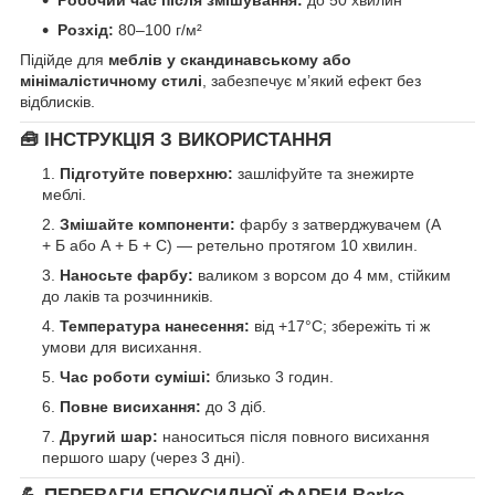
Робочий час після змішування:
до 50 хвилин
Розхід:
80–100 г/м²
Підійде для
меблів у скандинавському або
мінімалістичному стилі
, забезпечує м’який ефект без
відблисків.
🧰 ІНСТРУКЦІЯ З ВИКОРИСТАННЯ
Підготуйте поверхню:
зашліфуйте та знежирте
меблі.
Змішайте компоненти:
фарбу з затверджувачем (А
+ Б або А + Б + С) — ретельно протягом 10 хвилин.
Наносьте фарбу:
валиком з ворсом до 4 мм, стійким
до лаків та розчинників.
Температура нанесення:
від +17°C; збережіть ті ж
умови для висихання.
Час роботи суміші:
близько 3 годин.
Повне висихання:
до 3 діб.
Другий шар:
наноситься після повного висихання
першого шару (через 3 дні).