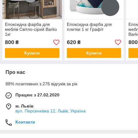
Епоксидна фарба для
Епоксидна фарба для
Епок
меблів Світло-сірий Barko
плитки 1 кг Графіт
мебл
1кг
Bark
800
620
800
₴
₴
Купити
Купити
Про нас
88% позитивних з 276 відгуків за рік
Працює з 27.02.2020
м. Львів
вул. Персенківка 12, Львів, Україна
Контакти