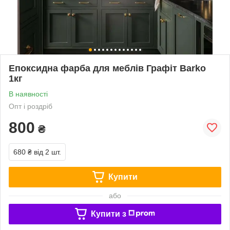
Епоксидна фарба для меблів Графіт Barko
1кг
В наявності
Опт і роздріб
800
₴
680 ₴
від 2 шт.
Купити
або
Купити з