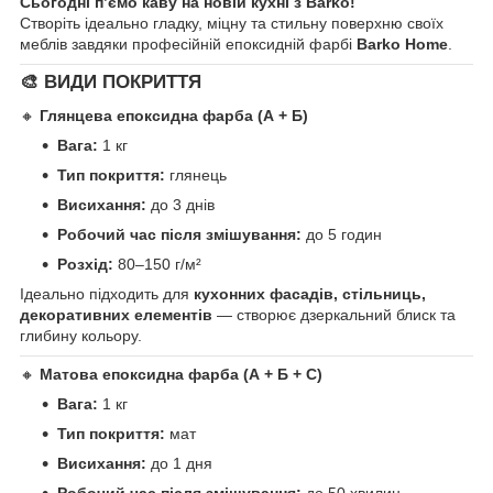
Сьогодні п’ємо каву на новій кухні з Barko!
Створіть ідеально гладку, міцну та стильну поверхню своїх
меблів завдяки професійній епоксидній фарбі
Barko Home
.
🎨 ВИДИ ПОКРИТТЯ
🔸
Глянцева епоксидна фарба (А + Б)
Вага:
1 кг
Тип покриття:
глянець
Висихання:
до 3 днів
Робочий час після змішування:
до 5 годин
Розхід:
80–150 г/м²
Ідеально підходить для
кухонних фасадів, стільниць,
декоративних елементів
— створює дзеркальний блиск та
глибину кольору.
🔸
Матова епоксидна фарба (А + Б + С)
Вага:
1 кг
Тип покриття:
мат
Висихання:
до 1 дня