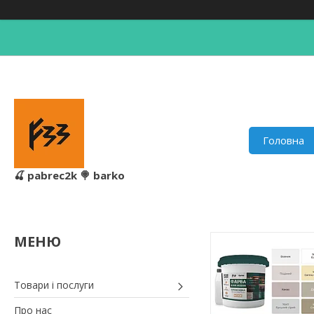
Головна
🍒 pabrec2k 🍭 barko
Товари і послуги
Про нас