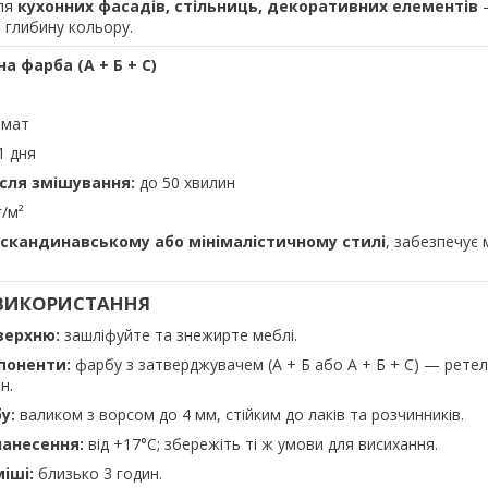
для
кухонних фасадів, стільниць, декоративних елементів
—
 глибину кольору.
 фарба (А + Б + С)
мат
1 дня
ісля змішування:
до 50 хвилин
/м²
 скандинавському або мінімалістичному стилі
, забезпечує 
З ВИКОРИСТАННЯ
верхню:
зашліфуйте та знежирте меблі.
поненти:
фарбу з затверджувачем (А + Б або А + Б + С) — рете
н.
у:
валиком з ворсом до 4 мм, стійким до лаків та розчинників.
анесення:
від +17°C; збережіть ті ж умови для висихання.
іші:
близько 3 годин.