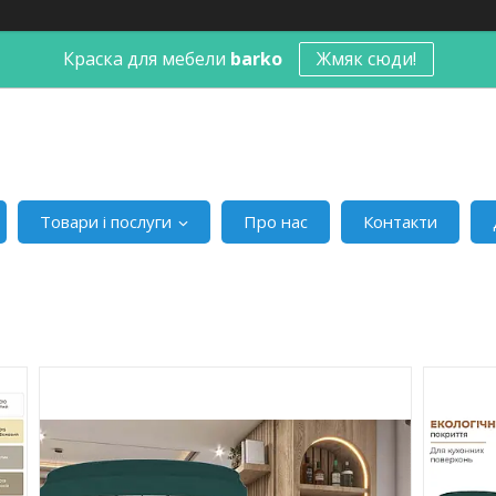
Краска для мебели
barko
Жмяк сюди!
Товари і послуги
Про нас
Контакти