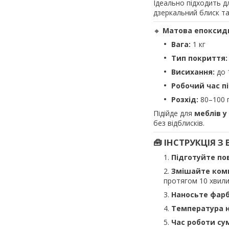
Ідеально підходить 
дзеркальний блиск та
🔸
Матова епоксидна
Вага:
1 кг
Тип покриття:
Висихання:
до 
Робочий час п
Розхід:
80–100 г
Підійде для
меблів у
без відблисків.
🧰 ІНСТРУКЦІЯ 
Підготуйте по
Змішайте ком
протягом 10 хвили
Наносьте фарб
Температура н
Час роботи сум