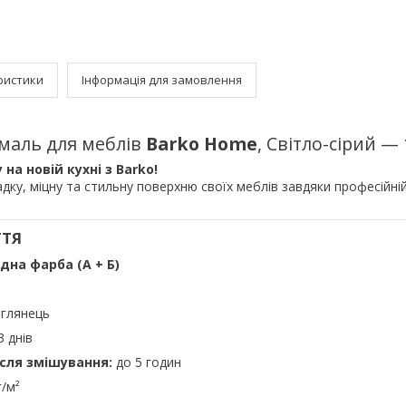
ристики
Інформація для замовлення
емаль для меблів
Barko Home
, Світло-сірий — 
 на новій кухні з Barko!
адку, міцну та стильну поверхню своїх меблів завдяки професійні
ТТЯ
дна фарба (А + Б)
глянець
3 днів
ісля змішування:
до 5 годин
/м²