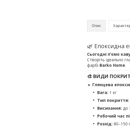
Опис
Характе
🌿 Епоксидна 
Сьогодні п’ємо каву
Створіть ідеально гл
фарбі
Barko Home
.
🎨 ВИДИ ПОКРИ
🔸
Глянцева епокси
Вага:
1 кг
Тип покриття:
Висихання:
до 
Робочий час п
Розхід:
80–150 г