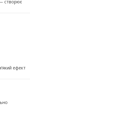
 створює
м’який ефект
льно