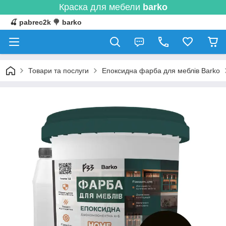
Краска для мебели
barko
🍒 pabrec2k 🍭 barko
Товари та послуги
Епоксидна фарба для меблів Barko