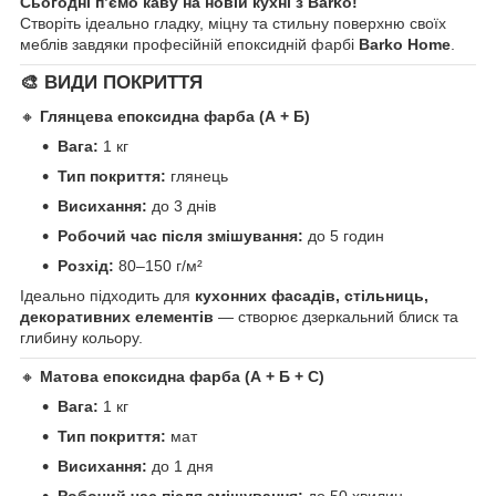
Сьогодні п’ємо каву на новій кухні з Barko!
Створіть ідеально гладку, міцну та стильну поверхню своїх
меблів завдяки професійній епоксидній фарбі
Barko Home
.
🎨 ВИДИ ПОКРИТТЯ
🔸
Глянцева епоксидна фарба (А + Б)
Вага:
1 кг
Тип покриття:
глянець
Висихання:
до 3 днів
Робочий час після змішування:
до 5 годин
Розхід:
80–150 г/м²
Ідеально підходить для
кухонних фасадів, стільниць,
декоративних елементів
— створює дзеркальний блиск та
глибину кольору.
🔸
Матова епоксидна фарба (А + Б + С)
Вага:
1 кг
Тип покриття:
мат
Висихання:
до 1 дня