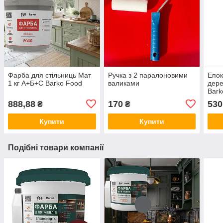
Фарба для стільниць Мат
Ручка з 2 паралоновими
Епок
1 кг А+Б+С Barko Food
валиками
дере
Bark
888,88
170
530
₴
₴
Купити
Купити
Подібні товари компанії