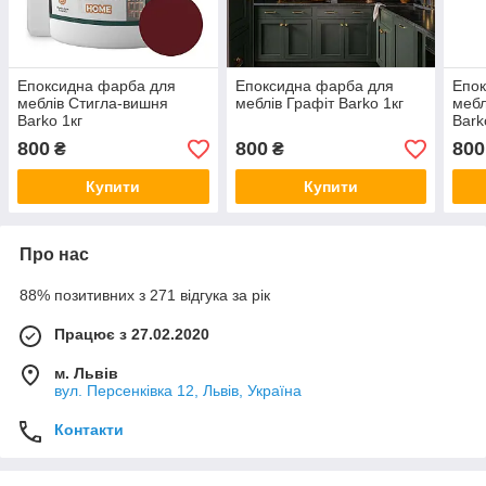
Епоксидна фарба для
Епоксидна фарба для
Епок
меблів Стигла-вишня
меблів Графіт Barko 1кг
мебл
Barko 1кг
Bark
800
800
800
₴
₴
Купити
Купити
Про нас
88% позитивних з 271 відгука за рік
Працює з 27.02.2020
м. Львів
вул. Персенківка 12, Львів, Україна
Контакти