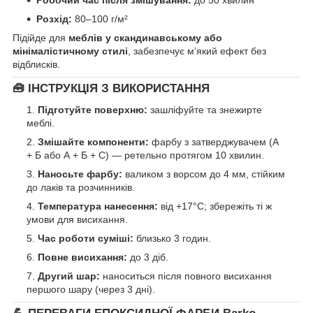
Робочий час після змішування:
до 50 хвилин
Розхід:
80–100 г/м²
Підійде для
меблів у скандинавському або
мінімалістичному стилі
, забезпечує м’який ефект без
відблисків.
🧰 ІНСТРУКЦІЯ З ВИКОРИСТАННЯ
Підготуйте поверхню:
зашліфуйте та знежирте
меблі.
Змішайте компоненти:
фарбу з затверджувачем (А
+ Б або А + Б + С) — ретельно протягом 10 хвилин.
Наносьте фарбу:
валиком з ворсом до 4 мм, стійким
до лаків та розчинників.
Температура нанесення:
від +17°C; збережіть ті ж
умови для висихання.
Час роботи суміші:
близько 3 годин.
Повне висихання:
до 3 діб.
Другий шар:
наноситься після повного висихання
першого шару (через 3 дні).