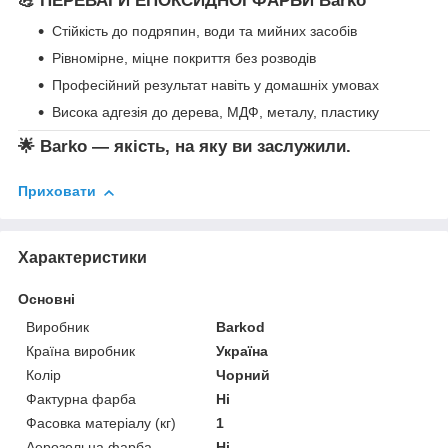
💪 ПЕРЕВАГИ ЕПОКСИДНОЇ ФАРБИ
Barko
Стійкість до подряпин, води та мийних засобів
Рівномірне, міцне покриття без розводів
Професійний результат навіть у домашніх умовах
Висока адгезія до дерева, МДФ, металу, пластику
🌟
Barko — якість, на яку ви заслужили.
Приховати
Характеристики
Основні
Виробник
Barkod
Країна виробник
Україна
Колір
Чорний
Фактурна фарба
Ні
Фасовка матеріалу (кг)
1
Аерозольна фарба
Ні