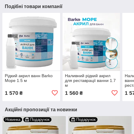
Подібні товари компанії
Рідкий акрил ванн Barko
Наливний рідкий акрил
Нали
Moре 1.5 м
для реставрації ванни 1.7
ванн
м
рест
1 570
1 560
1 5
₴
₴
Акційні пропозиції та новинки
Новинка
Подарунок
Подарунок