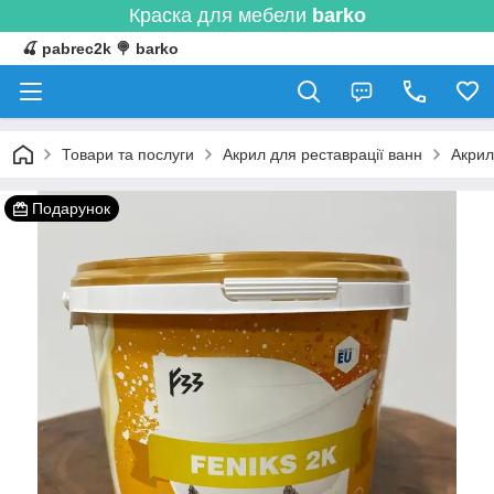
Краска для мебели
barko
🍒 pabrec2k 🍭 barko
Товари та послуги
Акрил для реставрації ванн
Акрил
Подарунок