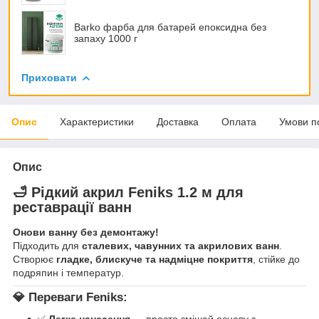
Barko фарба для батарей епоксидна без
запаху 1000 г
Приховати
Опис
Характеристики
Доставка
Оплата
Умови п
Опис
🛁 Рідкий акрил
Feniks 1.2 м
для
реставрації ванн
Онови ванну без демонтажу!
Підходить для
сталевих, чавунних та акрилових ванн
.
Створює
гладке, блискуче та надміцне покриття
, стійке до
подряпин і температур.
💎 Переваги Feniks: