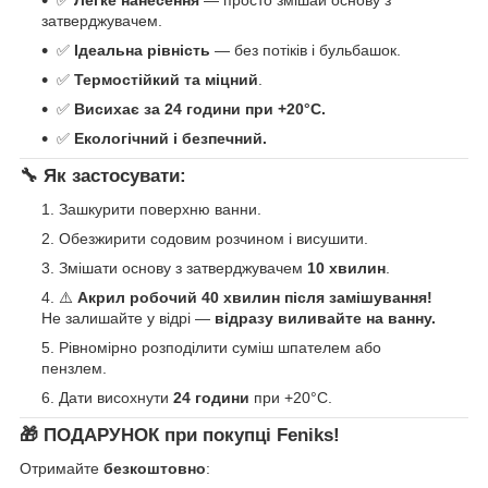
✅
Легке нанесення
— просто змішай основу з
затверджувачем.
✅
Ідеальна рівність
— без потіків і бульбашок.
✅
Термостійкий та міцний
.
✅
Висихає за 24 години при +20°C.
✅
Екологічний і безпечний.
🔧 Як застосувати:
Зашкурити поверхню ванни.
Обезжирити содовим розчином і висушити.
Змішати основу з затверджувачем
10 хвилин
.
⚠️
Акрил робочий 40 хвилин після замішування!
Не залишайте у відрі —
відразу виливайте на ванну.
Рівномірно розподілити суміш шпателем або
пензлем.
Дати висохнути
24 години
при +20°C.
🎁
ПОДАРУНОК при покупці Feniks!
Отримайте
безкоштовно
: