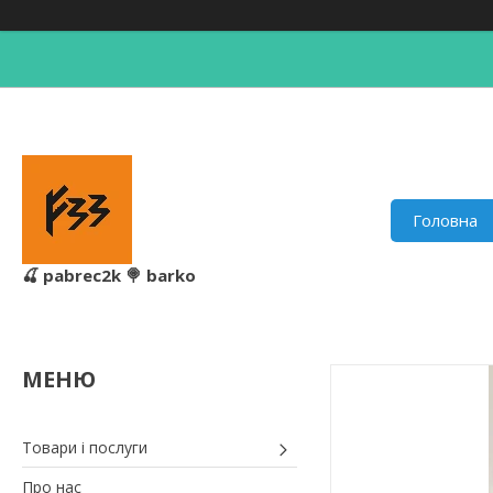
Головна
🍒 pabrec2k 🍭 barko
Товари і послуги
Про нас