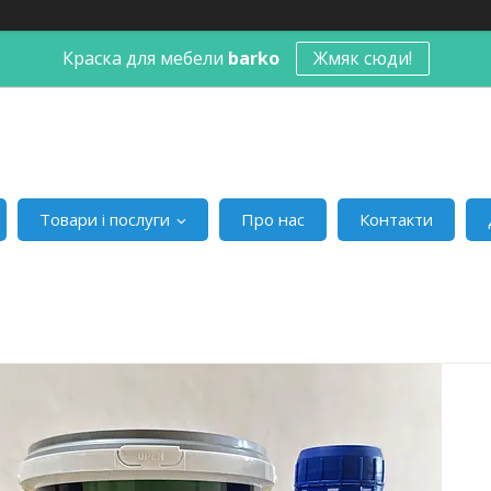
Краска для мебели
barko
Жмяк сюди!
Товари і послуги
Про нас
Контакти