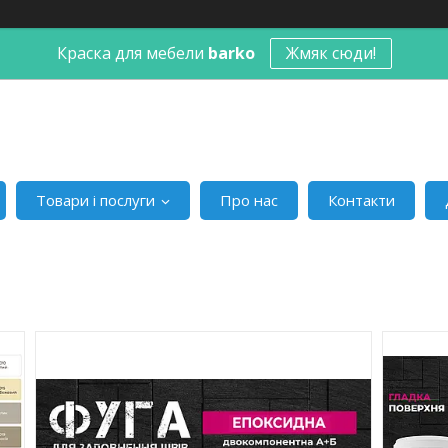
Краска для мебели
barko
Жмяк сюди!
Товари і послуги
Про нас
Контакти