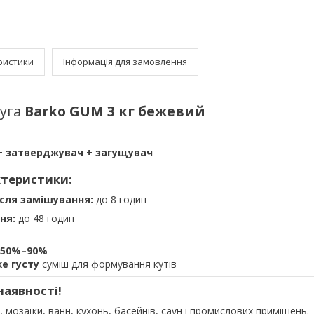
ристики
Інформація для замовлення
фуга
Barko GUM 3 кг бежевий
+ затверджувач + загущувач
актеристики:
ісля замішування:
до 8 годин
ня:
до 48 годин
50%–90%
е густу
суміш для формування кутів
 наявності!
 мозаїки, ванн, кухонь, басейнів, саун і промислових приміщень.