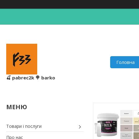
Головна
🍒 pabrec2k 🍭 barko
Товари і послуги
Про нас