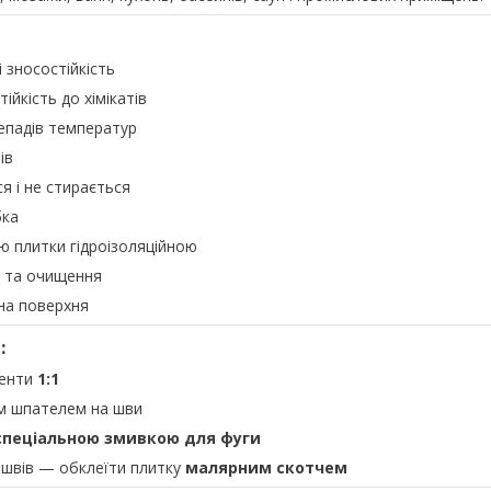
і зносостійкість
тійкість до хімікатів
репадів температур
ів
я і не стирається
бка
 плитки гідроізоляційною
я та очищення
на поверхня
:
ненти
1:1
м шпателем на шви
спеціальною змивкою для фуги
й швів — обклеїти плитку
малярним скотчем