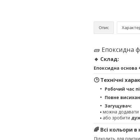
Опис
Характе
🧱 Епоксидна 
🔹 Склад:
Епоксидна основа 
🕒 Технічні хар
Робочий час п
Повне висихан
Загущувач:
▪ можна додавати
▪ або зробити
дуж
🌈 Всі кольори в
Підходить для плитки,