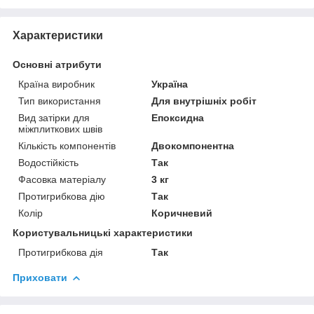
Характеристики
Основні атрибути
Країна виробник
Україна
Тип використання
Для внутрішніх робіт
Вид затірки для
Епоксидна
міжплиткових швів
Кількість компонентів
Двокомпонентна
Водостійкість
Так
Фасовка матеріалу
3 кг
Протигрибкова дію
Так
Колір
Коричневий
Користувальницькі характеристики
Протигрибкова дія
Так
Приховати