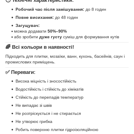
🕒 Технічні характеристики:
Робочий час після замішування:
до 8 годин
Повне висихання:
до 48 годин
Загущувач:
▪ можна додавати
50%–90%
▪ або зробити
дуже густу
суміш для формування кутів
🌈 Всі кольори в наявності!
Підходить для плитки, мозаїки, ванн, кухонь, басейнів, саун і
промислових приміщень.
✅ Переваги:
Висока міцність і зносостійкість
Водостійкість і стійкість до хімікатів
Стійкість до перепадів температур
Не випадає зі швів
Не розтріскується і не стирається
Не утворює грибка
Робить поверхню плитки гідроізоляційною