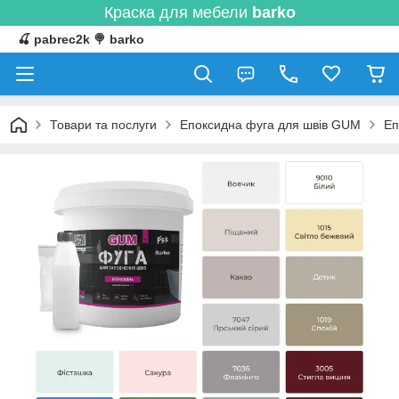
Краска для мебели
barko
🍒 pabrec2k 🍭 barko
Товари та послуги
Епоксидна фуга для швів GUM
Еп