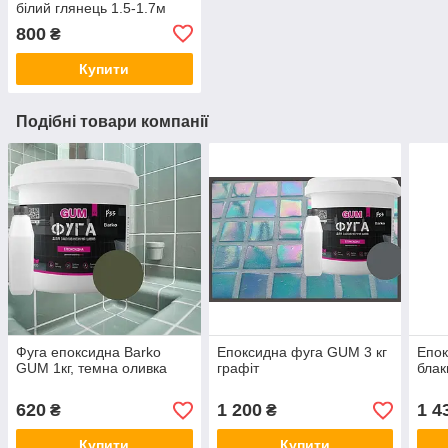
білий глянець 1.5-1.7м
800
₴
Купити
Подібні товари компанії
Фуга епоксидна Barko
Епоксидна фуга GUM 3 кг
Епок
GUM 1кг, темна оливка
графіт
блак
620
1 200
1 4
₴
₴
Купити
Купити