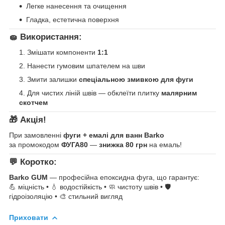
Легке нанесення та очищення
Гладка, естетична поверхня
🧽 Використання:
Змішати компоненти
1:1
Нанести гумовим шпателем на шви
Змити залишки
спеціальною змивкою для фуги
Для чистих ліній швів — обклеїти плитку
малярним
скотчем
🎁 Акція!
При замовленні
фуги + емалі для ванн Barko
за промокодом
ФУГА80
—
знижка 80 грн
на емаль!
💬 Коротко:
Barko GUM
— професійна епоксидна фуга, що гарантує:
💪 міцність • 💧 водостійкість • 🧼 чистоту швів • 🛡️
гідроізоляцію • 🎨 стильний вигляд
Приховати