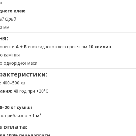
я
идного клею
ий Сірий
0 мм
ня:
поненти
А + Б
епоксидного клею протягом
10 хвилин
о каміння
о однорідної маси
арактеристики:
:
400–500 хв
ання:
48 год при +20°C
8–20 кг суміші
ває приблизно
≈ 1 м²
а оплата:
сля 100% передоплати