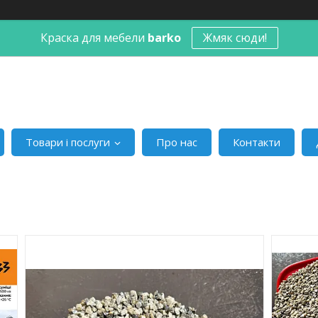
Краска для мебели
barko
Жмяк сюди!
Товари і послуги
Про нас
Контакти