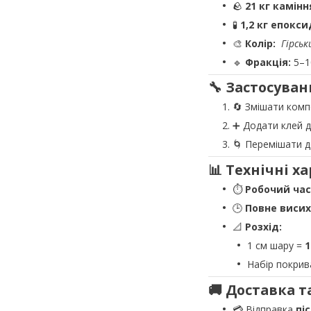
🪨
21 кг камінн
🧪
1,2 кг епокс
🎨
Колір:
Гірськ
🔹
Фракція:
5–1
🔧 Застосуван
🔄 Змішати ком
➕ Додати клей д
🌀 Перемішати д
📊 Технічні х
⏱
Робочий час
🕒
Повне висих
📐
Розхід:
1 см шару =
1
Набір покри
🚚 Доставка т
💳 Відправка
пі