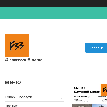
Головна
🍒 pabrec2k 🍭 barko
Товари і послуги
Про нас