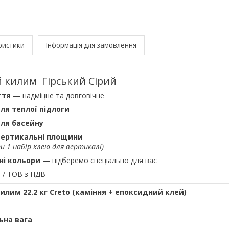
ристики
Інформація для замовлення
й килим Гірський Сірий
ття
— надміцне та довговічне
ля теплої підлоги
ля басейну
вертикальні площини
и 1 набір клею для вертикалі)
ні кольори
— підберемо спеціально для вас
/ ТОВ з ПДВ
килим 22.2 кг Creto (каміння + епоксидний клей)
льна вага