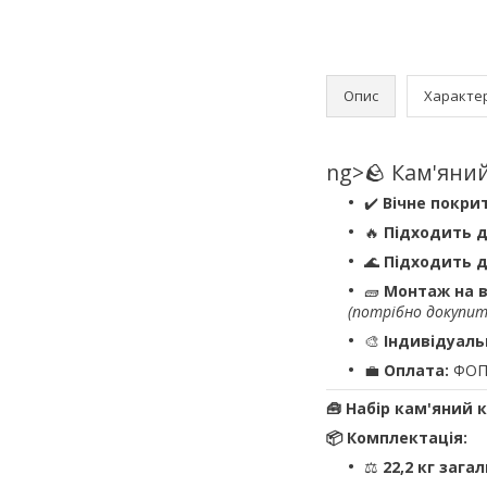
Опис
Характе
ng>🪨 Кам'яни
✔️
Вічне покри
🔥
Підходить д
🌊
Підходить д
🧱
Монтаж на 
(потрібно докупит
🎨
Індивідуаль
💼
Оплата:
ФОП 
🧰 Набір кам'яний 
📦 Комплектація:
⚖️
22,2 кг зага