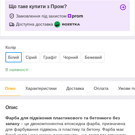
Що таке купити з Пром?
Замовлення під захистом
Доступна доставка
Колір
Білий
Сірий
Графіт
Чорний
Бежевий
В наявності
Опис
Характеристики
Доставка
Оплата
Умови п
Опис
Фарба для підвіконня пластикового та бетонного без
запаху
– це двокомпонентна епоксидна фарба, призначена
для фарбування підвіконь із пластику та бетону. Фарба має
білий колір і має високу покриваність, що дозволяє отримати