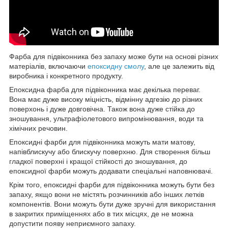
Фарба для підвіконника без запаху може бути на основі різних
матеріалів, включаючи
епоксидну смолу
, але це залежить від
виробника і конкретного продукту.
Епоксидна фарба для підвіконника має декілька переваг.
Вона має дуже високу міцність, відмінну адгезію до різних
поверхонь і дуже довговічна. Також вона дуже стійка до
зношування, ультрафіолетового випромінювання, води та
хімічних речовин.
Епоксидні фарби для підвіконника можуть мати матову,
напівблискучу або блискучу поверхню. Для створення більш
гладкої поверхні і кращої стійкості до зношування, до
епоксидної фарби можуть додавати спеціальні наповнювачі.
Крім того, епоксидні фарби для підвіконника можуть бути без
запаху, якщо вони не містять розчинників або інших летків
компонентів. Вони можуть бути дуже зручні для використання
в закритих приміщеннях або в тих місцях, де не можна
допустити появу неприємного запаху.