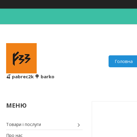
Головна
🍒 pabrec2k 🍭 barko
Товари і послуги
Про нас