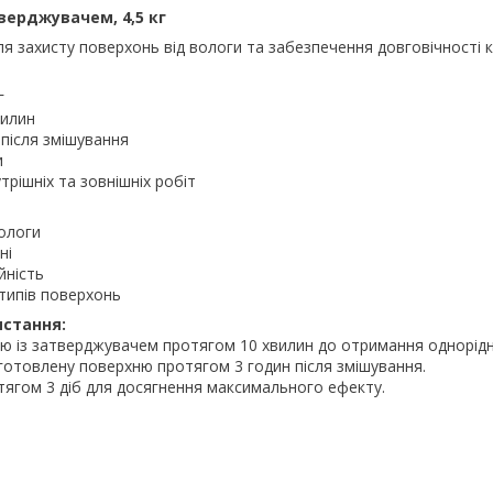
тверджувачем, 4,5 кг
ля захисту поверхонь від вологи та забезпечення довговічності к
г
вилин
 після змішування
и
трішніх та зовнішніх робіт
вологи
ні
йність
 типів поверхонь
истання:
ію із затверджувачем протягом 10 хвилин до отримання однорідн
дготовлену поверхню протягом 3 годин після змішування.
тягом 3 діб для досягнення максимального ефекту.