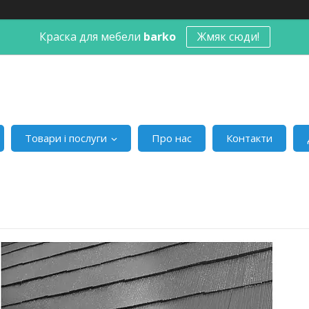
Краска для мебели
barko
Жмяк сюди!
Товари і послуги
Про нас
Контакти