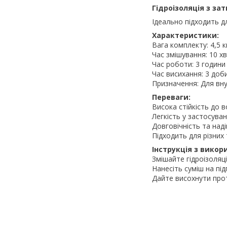
Гідроізоляція з за
Ідеально підходить д
Характеристики:
Вага комплекту: 4,5 к
Час змішування: 10 х
Час роботи: 3 години
Час висихання: 3 доб
Призначення: Для вну
Переваги:
Висока стійкість до 
Легкість у застосуван
Довговічність та наді
Підходить для різних
Інструкція з викор
Змішайте гідроізоляц
Нанесіть суміш на пі
Дайте висохнути про