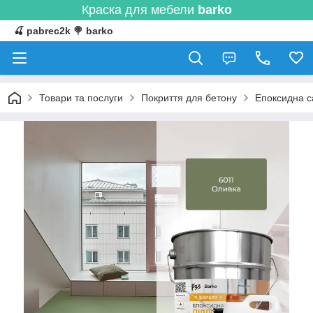
Краска для мебели
barko
🍒 pabrec2k 🍭 barko
Товари та послуги
Покриття для бетону
Епоксидна с