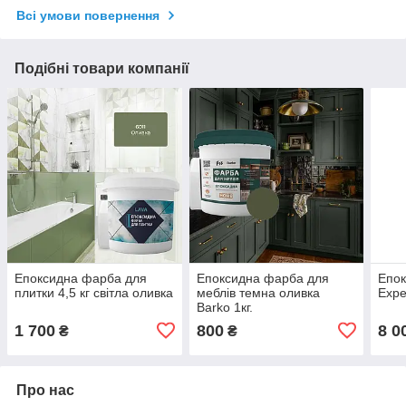
Всі умови повернення
Подібні товари компанії
Епоксидна фарба для
Епоксидна фарба для
Епок
плитки 4,5 кг світла оливка
меблів темна оливка
Expe
Barko 1кг.
1 700
800
8 0
₴
₴
Про нас