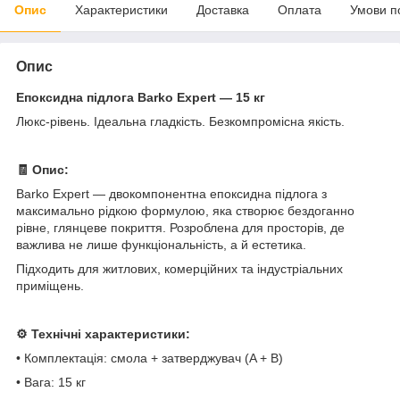
Опис
Характеристики
Доставка
Оплата
Умови п
Опис
Епоксидна підлога Barko Expert — 15 кг
Люкс-рівень. Ідеальна гладкість. Безкомпромісна якість.
🧾 Опис:
Barko Expert — двокомпонентна епоксидна підлога з
максимально рідкою формулою, яка створює бездоганно
рівне, глянцеве покриття. Розроблена для просторів, де
важлива не лише функціональність, а й естетика.
Підходить для житлових, комерційних та індустріальних
приміщень.
⚙️ Технічні характеристики:
• Комплектація: смола + затверджувач (A + B)
• Вага: 15 кг