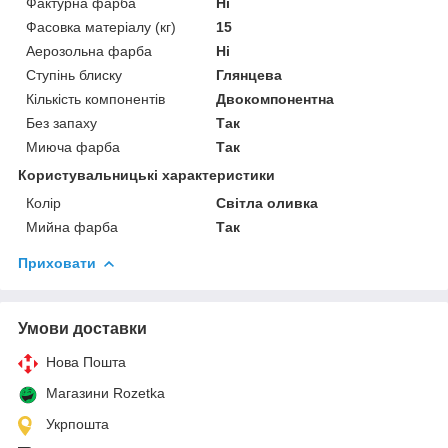
Фактурна фарба
Ні
Фасовка матеріалу (кг)
15
Аерозольна фарба
Ні
Ступінь блиску
Глянцева
Кількість компонентів
Двокомпонентна
Без запаху
Так
Миюча фарба
Так
Користувальницькі характеристики
Колір
Світла оливка
Мийна фарба
Так
Приховати
Умови доставки
Нова Пошта
Магазини Rozetka
Укрпошта