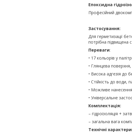
Епоксидна гідроіз
Професійний двокомпо
Застосування:
Для герметизації бет
потрібна підвищена ст
Переваги
:
• 17 кольорів у паліт
• Глянцева поверхня,
• Висока адгезія до 
• Стійкість до води, 
• Можливе нанесення
• Універсальне засто
Комплектація:
– гідроізоляція + за
– загальна вага компл
Технічні характери