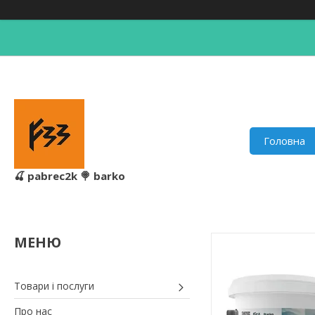
Головна
🍒 pabrec2k 🍭 barko
Товари і послуги
Про нас