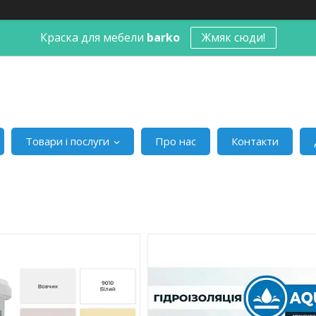
Краска для мебели
barko
Жмяк сюди!
Товари і послуги
Про нас
Контакти