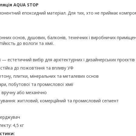
оляція AQUA STOP
нентний епоксидний матеріал. Для тих, хто не приймає компром
онних основ, душових, балконів, технічних і виробничих приміще
ійкість до вологи та хімії.
рі — естетичний вибір для архітектурних і дизайнерських проєктів
 стійка до пожовтіння та впливу УФ
бетону, плитки, мінеральних та металевих основ
пари, побутової та промислової хімії
 вручну або механічно
сування: житловий, комерційний та промисловий сегмент
тверджувач
екту: 4,5 кг
стики: