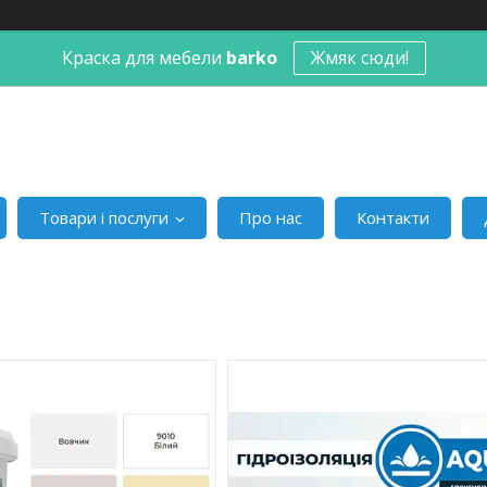
Краска для мебели
barko
Жмяк сюди!
Товари і послуги
Про нас
Контакти