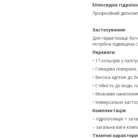
Епоксидна гідроіз
Професійний двокомпо
Застосування:
Для герметизації бет
потрібна підвищена ст
Переваги
:
• 17 кольорів у паліт
• Глянцева поверхня,
• Висока адгезія до 
• Стійкість до води, 
• Можливе нанесення
• Універсальне засто
Комплектація:
– гідроізоляція + за
– загальна вага компл
Технічні характери