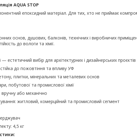
оляція AQUA STOP
нентний епоксидний матеріал. Для тих, хто не приймає компром
онних основ, душових, балконів, технічних і виробничих приміще
ійкість до вологи та хімії.
рі — естетичний вибір для архітектурних і дизайнерських проєктів
 стійка до пожовтіння та впливу УФ
бетону, плитки, мінеральних та металевих основ
пари, побутової та промислової хімії
 вручну або механічно
сування: житловий, комерційний та промисловий сегмент
тверджувач
екту: 4,5 кг
стики: