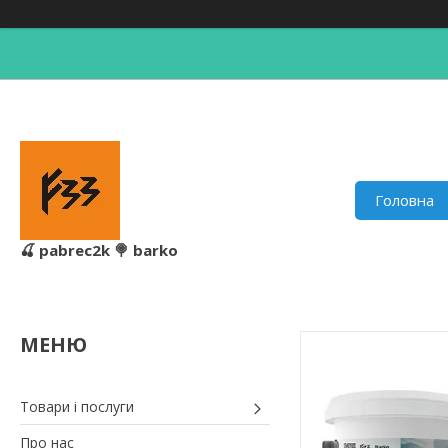
Головна
🍒 pabrec2k 🍭 barko
Товари і послуги
Про нас