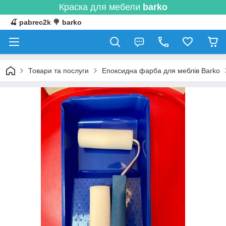
Краска для мебели
barko
🍒 pabrec2k 🍭 barko
Товари та послуги
Епоксидна фарба для меблів Barko