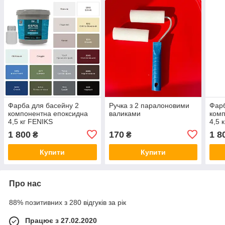
Фарба для басейну 2
Ручка з 2 паралоновими
Фарб
компонентна епоксидна
валиками
комп
4,5 кг FENIKS
4,5 
1 800
170
1 8
₴
₴
Купити
Купити
Про нас
88% позитивних з 280 відгуків за рік
Працює з 27.02.2020